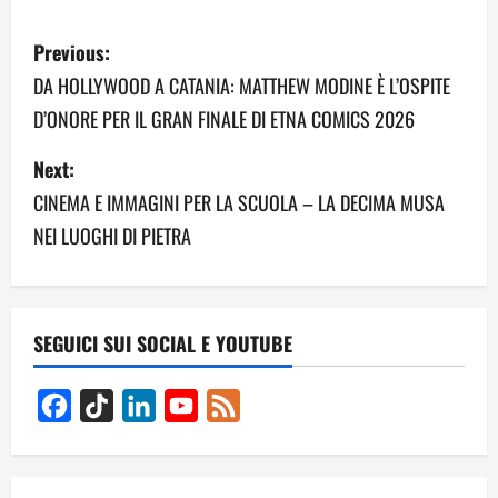
P
Previous:
o
DA HOLLYWOOD A CATANIA: MATTHEW MODINE È L’OSPITE
D’ONORE PER IL GRAN FINALE DI ETNA COMICS 2026
s
Next:
t
CINEMA E IMMAGINI PER LA SCUOLA – LA DECIMA MUSA
n
NEI LUOGHI DI PIETRA
a
v
SEGUICI SUI SOCIAL E YOUTUBE
i
g
Facebook
TikTok
LinkedIn
YouTube
Feed
Channel
a