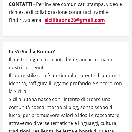
t
CONTATTI
- Per inviare comunicati stampa, video e
i
richieste di collaborazione contattaci tramite
l'indirizzo email
sicilibuona20@gmail.com
o
n
Cos’è Sicilia Buona?
Il nostro logo lo racconta bene, ancor prima dei
nostri contenuti.
Il cuore stilizzato è un simbolo potente di amore e
identità, raffigura il legame profondo e sincero con
la Sicilia.
Sicilia Buona nasce con l’intento di creare una
comunità coesa intorno al blog, senza scopo di
lucro, per promuovere valori e ideali e raccontare,
attraverso diverse tematiche e linguaggi, cultura,
tradizioni, resilienza, bellezza e bontà di questa