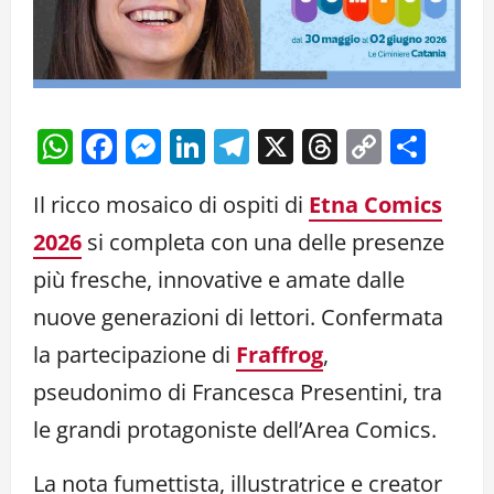
WhatsApp
Facebook
Messenger
LinkedIn
Telegram
X
Threads
Copy
Cond
Link
Il ricco mosaico di ospiti di
Etna Comics
2026
si completa con una delle presenze
più fresche, innovative e amate dalle
nuove generazioni di lettori. Confermata
la partecipazione di
Fraffrog
,
pseudonimo di Francesca Presentini, tra
le grandi protagoniste dell’Area Comics.
La nota fumettista, illustratrice e creator