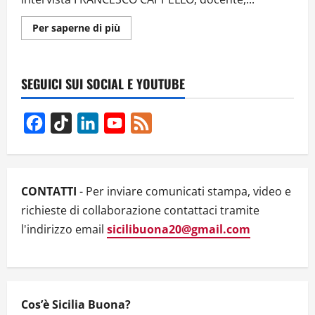
Ulteriori
Per saperne di più
informazioni
su
INTERVISTA
A
FRANCESCO
SEGUICI SUI SOCIAL E YOUTUBE
CAPPELLO.
SISTEMI
MONETARI
COMPLEMENTARI:
Facebook
TikTok
LinkedIn
YouTube
Feed
COME
FUNZIONANO?
Channel
CONTATTI
- Per inviare comunicati stampa, video e
richieste di collaborazione contattaci tramite
l'indirizzo email
sicilibuona20@gmail.com
Cos’è Sicilia Buona?