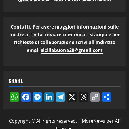
Contatti. Per avere maggiori informazioni sulle
nostre attività, inviare comunicati stampa e per
richieste di collaborazione scrivi all'indirizzo
email
siciliabuona20@gmail.com
SHARE
WhatsApp
Facebook
Messenger
LinkedIn
Telegram
X
Threads
Copy
Cond
Link
Copyright © All rights reserved.
|
MoreNews
per AF
themes.