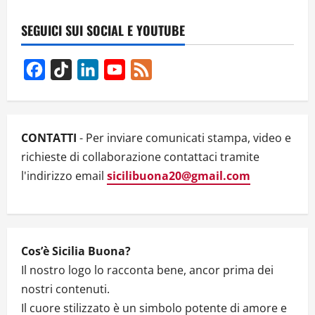
“ETERNO
VISIONARIO”
DI
SEGUICI SUI SOCIAL E YOUTUBE
MICHELE
PLACIDO,
UN
FILM
Facebook
TikTok
LinkedIn
YouTube
Feed
CHE
I
Channel
GIOVANI
DEVONO
VEDERE
PER
CONOSCERE
CONTATTI
- Per inviare comunicati stampa, video e
IL
MONDO
richieste di collaborazione contattaci tramite
VERO
l'indirizzo email
sicilibuona20@gmail.com
Cos’è Sicilia Buona?
Il nostro logo lo racconta bene, ancor prima dei
nostri contenuti.
Il cuore stilizzato è un simbolo potente di amore e