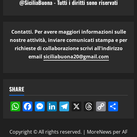
@SiciliaBuona - Tutti i diritti sono riservati
Contatti. Per avere maggiori informazioni sulle
nostre attività, inviare comunicati stampa e per
richieste di collaborazione scrivi all'indirizzo
email
siciliabuona20@gmail.com
SHARE
WhatsApp
Facebook
Messenger
LinkedIn
Telegram
X
Threads
Copy
Cond
Link
Copyright © All rights reserved.
|
MoreNews
per AF