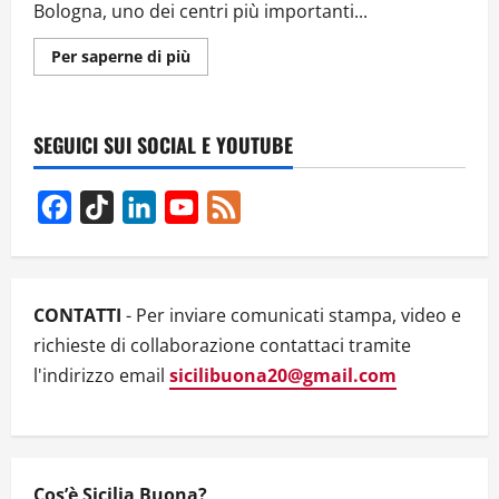
Bologna, uno dei centri più importanti...
Ulteriori
Per saperne di più
informazioni
su
PESTICIDI:
IL
PERICOLO
SEGUICI SUI SOCIAL E YOUTUBE
INVISIBILE.
INTERVISTA
A
FIORELLA
Facebook
TikTok
LinkedIn
YouTube
Feed
BELPOGGI
Channel
CONTATTI
- Per inviare comunicati stampa, video e
richieste di collaborazione contattaci tramite
l'indirizzo email
sicilibuona20@gmail.com
Cos’è Sicilia Buona?