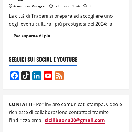
Anna Lisa Maugeri
5 Ottobre 2024
0
La città di Trapani si prepara ad accogliere uno
degli eventi culturali più prestigiosi del 2024: la...
Ulteriori
Per saperne di più
informazioni
su
Biennale
Internazionale
Sicily
SEGUICI SUI SOCIAL E YOUTUBE
Trinacria:
a
Trapani
omaggio
Facebook
TikTok
LinkedIn
YouTube
Feed
alla
cultura
Channel
e
alla
bellezza
artistica
CONTATTI
- Per inviare comunicati stampa, video e
richieste di collaborazione contattaci tramite
l'indirizzo email
sicilibuona20@gmail.com