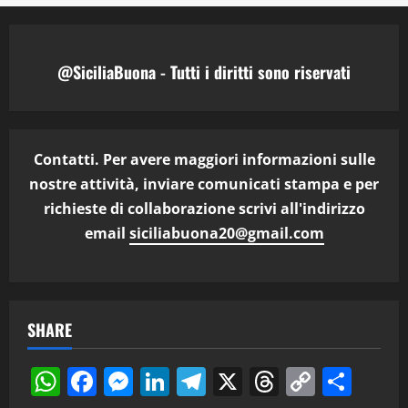
@SiciliaBuona - Tutti i diritti sono riservati
Contatti. Per avere maggiori informazioni sulle
nostre attività, inviare comunicati stampa e per
richieste di collaborazione scrivi all'indirizzo
email
siciliabuona20@gmail.com
SHARE
WhatsApp
Facebook
Messenger
LinkedIn
Telegram
X
Threads
Copy
Cond