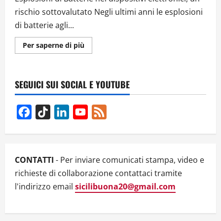
rischio sottovalutato Negli ultimi anni le esplosioni
di batterie agli...
Ulteriori
Per saperne di più
informazioni
su
Quando
la
tecnologia
SEGUICI SUI SOCIAL E YOUTUBE
esplode:
il
rischio
delle
Facebook
TikTok
LinkedIn
YouTube
Feed
batterie
nei
Channel
dispositivi
moderni
CONTATTI
- Per inviare comunicati stampa, video e
richieste di collaborazione contattaci tramite
l'indirizzo email
sicilibuona20@gmail.com