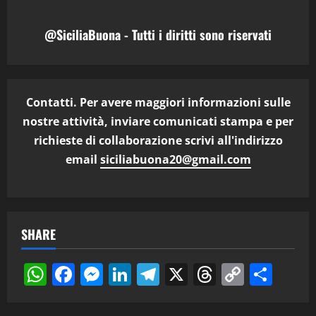
@SiciliaBuona - Tutti i diritti sono riservati
Contatti. Per avere maggiori informazioni sulle
nostre attività, inviare comunicati stampa e per
richieste di collaborazione scrivi all'indirizzo
email
siciliabuona20@gmail.com
SHARE
WhatsApp
Facebook
Messenger
LinkedIn
Telegram
X
Threads
Copy
Cond
Link