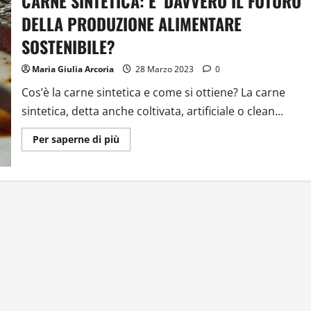
CARNE SINTETICA: E’ DAVVERO IL FUTURO
DELLA PRODUZIONE ALIMENTARE
SOSTENIBILE?
Maria Giulia Arcoria
28 Marzo 2023
0
Cos’è la carne sintetica e come si ottiene? La carne
sintetica, detta anche coltivata, artificiale o clean...
Ulteriori
Per saperne di più
informazioni
su
CARNE
SINTETICA:
E’
DAVVERO
IL
FUTURO
DELLA
PRODUZIONE
ALIMENTARE
SOSTENIBILE?