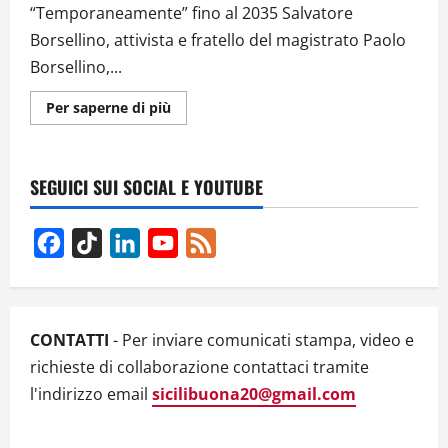
“Temporaneamente” fino al 2035 Salvatore
Borsellino, attivista e fratello del magistrato Paolo
Borsellino,...
Ulteriori
Per saperne di più
informazioni
su
Censura
sui
Social:
SEGUICI SUI SOCIAL E YOUTUBE
Salvatore
Borsellino
sospeso
da
Facebook
TikTok
LinkedIn
YouTube
Feed
TikTok
per
Channel
10
anni
–
Il
caso
CONTATTI
- Per inviare comunicati stampa, video e
che
fa
richieste di collaborazione contattaci tramite
discutere
l'indirizzo email
sicilibuona20@gmail.com