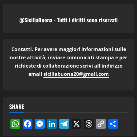
@SiciliaBuona - Tutti i diritti sono riservati
Contatti. Per avere maggiori informazioni sulle
nostre attività, inviare comunicati stampa e per
richieste di collaborazione scrivi all'indirizzo
email
siciliabuona20@gmail.com
SHARE
WhatsApp
Facebook
Messenger
LinkedIn
Telegram
X
Threads
Copy
Cond
Link