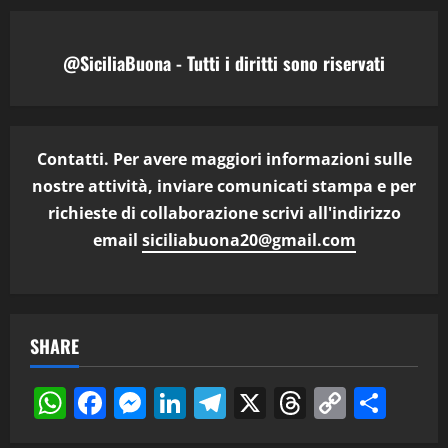
@SiciliaBuona - Tutti i diritti sono riservati
Contatti. Per avere maggiori informazioni sulle
nostre attività, inviare comunicati stampa e per
richieste di collaborazione scrivi all'indirizzo
email
siciliabuona20@gmail.com
SHARE
WhatsApp
Facebook
Messenger
LinkedIn
Telegram
X
Threads
Copy
Cond
Link