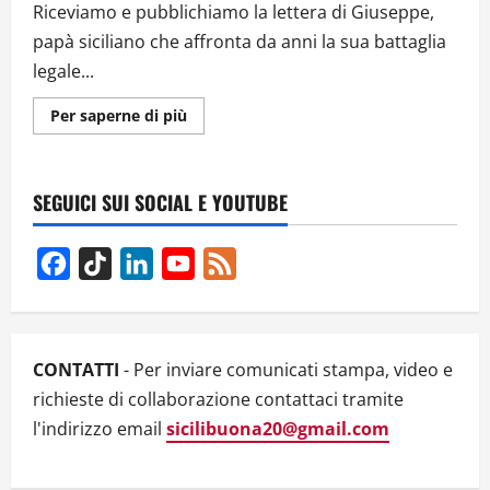
Riceviamo e pubblichiamo la lettera di Giuseppe,
papà siciliano che affronta da anni la sua battaglia
legale...
Ulteriori
Per saperne di più
informazioni
su
LETTERA
DI
GIUSEPPE,
SEGUICI SUI SOCIAL E YOUTUBE
PAPA’
SICILIANO:
PREGIUDIZI
E
Facebook
TikTok
LinkedIn
YouTube
Feed
DISCRIMINAZIONI
DEL
Channel
SISTEMA
GIUDIZIARIO
AI
DANNI
DEI
CONTATTI
- Per inviare comunicati stampa, video e
PAPA’
richieste di collaborazione contattaci tramite
l'indirizzo email
sicilibuona20@gmail.com