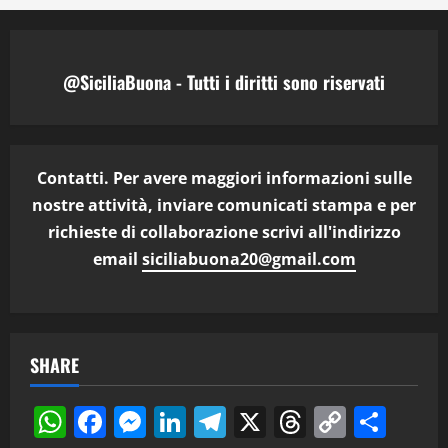
@SiciliaBuona - Tutti i diritti sono riservati
Contatti. Per avere maggiori informazioni sulle
nostre attività, inviare comunicati stampa e per
richieste di collaborazione scrivi all'indirizzo
email
siciliabuona20@gmail.com
SHARE
WhatsApp
Facebook
Messenger
LinkedIn
Telegram
X
Threads
Copy
Cond