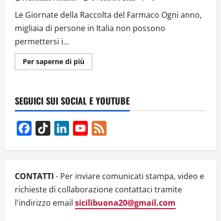
Le Giornate della Raccolta del Farmaco Ogni anno,
migliaia di persone in Italia non possono
permettersi i...
Ulteriori
Per saperne di più
informazioni
su
Emergenza
Cure:
Il
SEGUICI SUI SOCIAL E YOUTUBE
Banco
Farmaceutico
in
Prima
Facebook
TikTok
LinkedIn
YouTube
Feed
Linea
per
Channel
i
Più
Fragili
CONTATTI
- Per inviare comunicati stampa, video e
richieste di collaborazione contattaci tramite
l'indirizzo email
sicilibuona20@gmail.com