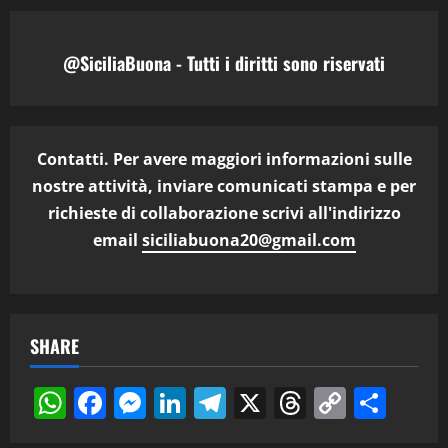
@SiciliaBuona - Tutti i diritti sono riservati
Contatti. Per avere maggiori informazioni sulle
nostre attività, inviare comunicati stampa e per
richieste di collaborazione scrivi all'indirizzo
email
siciliabuona20@gmail.com
SHARE
WhatsApp
Facebook
Messenger
LinkedIn
Telegram
X
Threads
Copy
Cond
Link