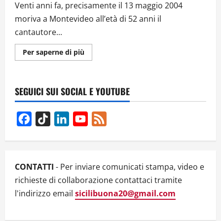
Venti anni fa, precisamente il 13 maggio 2004
moriva a Montevideo all’età di 52 anni il
cantautore...
Ulteriori
Per saperne di più
informazioni
su
¿COMO
QUE
NO?
SEGUICI SUI SOCIAL E YOUTUBE
UN
RICORDO
DEL
“PRINCIPE”
Facebook
TikTok
LinkedIn
YouTube
Feed
GUSTAVO
PENA
Channel
CONTATTI
- Per inviare comunicati stampa, video e
richieste di collaborazione contattaci tramite
l'indirizzo email
sicilibuona20@gmail.com