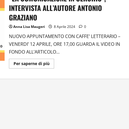
INTERVISTA ALL’AUTORE ANTONIO
GRAZIANO
Anna Lisa Maugeri
8 Aprile 2024
0
NUOVO APPUNTAMENTO CON CAFFE’ LETTERARIO –
VENERDI’ 12 APRILE, ORE 17,00 GUARDA IL VIDEO IN
FONDO ALL’ARTICOLO...
Ulteriori
Per saperne di più
informazioni
su
“LA
COMUNICAZIONE
IN
CERCHIO”,
INTERVISTA
ALL’AUTORE
ANTONIO
GRAZIANO