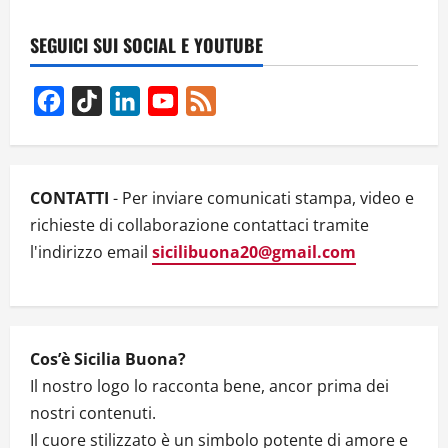
L’ATTORE
SICILIANO
DANIELE
SEGUICI SUI SOCIAL E YOUTUBE
PERRONE
NEL
CAST
DI
Facebook
TikTok
LinkedIn
YouTube
Feed
THE
EQUALIZER
Channel
3
CONTATTI
- Per inviare comunicati stampa, video e
richieste di collaborazione contattaci tramite
l'indirizzo email
sicilibuona20@gmail.com
Cos’è Sicilia Buona?
Il nostro logo lo racconta bene, ancor prima dei
nostri contenuti.
Il cuore stilizzato è un simbolo potente di amore e