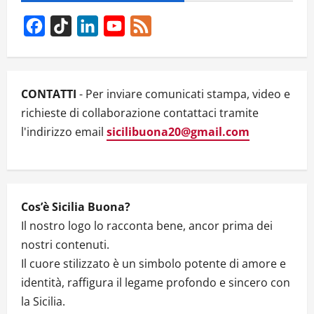
IL
POTERE
Facebook
TikTok
LinkedIn
YouTube
Feed
DELL’ARTE
E
Channel
DELLA
CULTURA
CONTRO
LE
MAFIE
CONTATTI
- Per inviare comunicati stampa, video e
richieste di collaborazione contattaci tramite
l'indirizzo email
sicilibuona20@gmail.com
Cos’è Sicilia Buona?
Il nostro logo lo racconta bene, ancor prima dei
nostri contenuti.
Il cuore stilizzato è un simbolo potente di amore e
identità, raffigura il legame profondo e sincero con
la Sicilia.