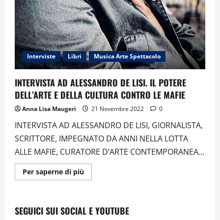
Interviste
Libri
Musica Arte Spettacolo
INTERVISTA AD ALESSANDRO DE LISI. IL POTERE
DELL’ARTE E DELLA CULTURA CONTRO LE MAFIE
Anna Lisa Maugeri
21 Novembre 2022
0
INTERVISTA AD ALESSANDRO DE LISI, GIORNALISTA,
SCRITTORE, IMPEGNATO DA ANNI NELLA LOTTA
ALLE MAFIE, CURATORE D’ARTE CONTEMPORANEA...
Ulteriori
Per saperne di più
informazioni
su
INTERVISTA
AD
ALESSANDRO
SEGUICI SUI SOCIAL E YOUTUBE
DE
LISI.