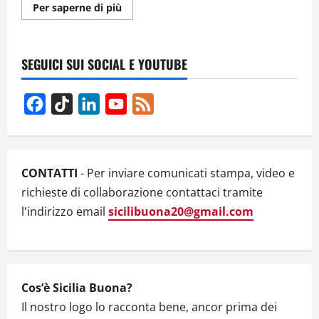
Ulteriori
Per saperne di più
informazioni
su
CILE
1973:
IL
SEGUICI SUI SOCIAL E YOUTUBE
PRIMO
TRAGICO
11
SETTEMBRE
Facebook
TikTok
LinkedIn
YouTube
Feed
Channel
CONTATTI
- Per inviare comunicati stampa, video e
richieste di collaborazione contattaci tramite
l'indirizzo email
sicilibuona20@gmail.com
Cos’è Sicilia Buona?
Il nostro logo lo racconta bene, ancor prima dei