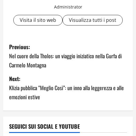
Administrator
Visita il sito web
Visualizza tutti i post
P
Previous:
o
Nel cuore della Tholos: un viaggio iniziatico nella Gurfa di
Carmelo Montagna
s
Next:
t
Klizia pubblica “Meglio Così”: un inno alla leggerezza e alle
n
emozioni estive
a
v
SEGUICI SUI SOCIAL E YOUTUBE
i