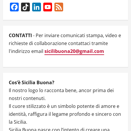
g
Facebook
TikTok
LinkedIn
YouTube
Feed
Channel
a
t
CONTATTI
- Per inviare comunicati stampa, video e
i
richieste di collaborazione contattaci tramite
l'indirizzo email
sicilibuona20@gmail.com
o
n
Cos’è Sicilia Buona?
Il nostro logo lo racconta bene, ancor prima dei
nostri contenuti.
Il cuore stilizzato è un simbolo potente di amore e
identità, raffigura il legame profondo e sincero con
la Sicilia.
Sicilia Buona nasce con l’intento di creare una