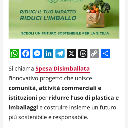
WhatsApp
Facebook
Messenger
LinkedIn
Telegram
X
Threads
Copy
Cond
Link
Si chiama
Spesa Disimballata
l’innovativo progetto che unisce
comunità, attività commerciali e
istituzioni
per
ridurre l’uso di plastica e
imballaggi
e costruire insieme un futuro
più sostenibile e responsabile.