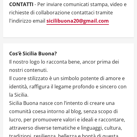
t
CONTATTI
- Per inviare comunicati stampa, video e
i
richieste di collaborazione contattaci tramite
l'indirizzo email
sicilibuona20@gmail.com
o
n
Cos’è Sicilia Buona?
Il nostro logo lo racconta bene, ancor prima dei
nostri contenuti.
Il cuore stilizzato è un simbolo potente di amore e
identità, raffigura il legame profondo e sincero con
la Sicilia.
Sicilia Buona nasce con l’intento di creare una
comunità coesa intorno al blog, senza scopo di
lucro, per promuovere valori e ideali e raccontare,
attraverso diverse tematiche e linguaggi, cultura,
tradizioni, resilienza, bellezza e bontà di questa