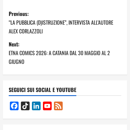
P
Previous:
o
“LA PUBBLICA (D)ISTRUZIONE”, INTERVISTA ALL’AUTORE
ALEX CORLAZZOLI
s
Next:
t
ETNA COMICS 2026: A CATANIA DAL 30 MAGGIO AL 2
n
GIUGNO
a
v
SEGUICI SUI SOCIAL E YOUTUBE
i
g
Facebook
TikTok
LinkedIn
YouTube
Feed
Channel
a