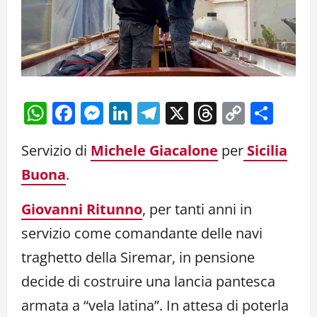
WhatsApp
Facebook
Messenger
LinkedIn
Telegram
X
Threads
Copy
Cond
Link
Servizio di
Michele Giacalone
per
Sicilia
Buona
.
Giovanni Ritunno
, per tanti anni in
servizio come comandante delle navi
traghetto della Siremar, in pensione
decide di costruire una lancia pantesca
armata a “vela latina”. In attesa di poterla