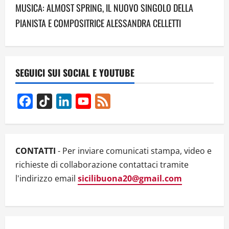
MUSICA: ALMOST SPRING, IL NUOVO SINGOLO DELLA
n
PIANISTA E COMPOSITRICE ALESSANDRA CELLETTI
a
v
SEGUICI SUI SOCIAL E YOUTUBE
i
g
Facebook
TikTok
LinkedIn
YouTube
Feed
Channel
a
t
CONTATTI
- Per inviare comunicati stampa, video e
i
richieste di collaborazione contattaci tramite
l'indirizzo email
sicilibuona20@gmail.com
o
n