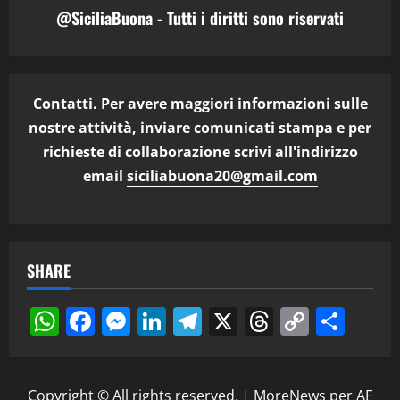
@SiciliaBuona - Tutti i diritti sono riservati
Contatti. Per avere maggiori informazioni sulle
nostre attività, inviare comunicati stampa e per
richieste di collaborazione scrivi all'indirizzo
email
siciliabuona20@gmail.com
SHARE
WhatsApp
Facebook
Messenger
LinkedIn
Telegram
X
Threads
Copy
Cond
Link
Copyright © All rights reserved.
|
MoreNews
per AF