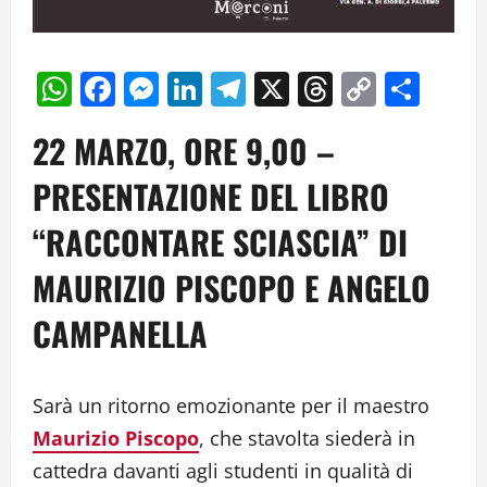
WhatsApp
Facebook
Messenger
LinkedIn
Telegram
X
Threads
Copy
Cond
Link
22 MARZO, ORE 9,00 –
PRESENTAZIONE DEL LIBRO
“RACCONTARE SCIASCIA” DI
MAURIZIO PISCOPO E ANGELO
CAMPANELLA
Sarà un ritorno emozionante per il maestro
Maurizio Piscopo
, che stavolta siederà in
cattedra davanti agli studenti in qualità di