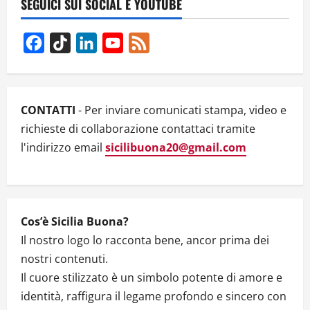
SEGUICI SUI SOCIAL E YOUTUBE
i
g
Facebook
TikTok
LinkedIn
YouTube
Feed
Channel
a
t
CONTATTI
- Per inviare comunicati stampa, video e
i
richieste di collaborazione contattaci tramite
l'indirizzo email
sicilibuona20@gmail.com
o
n
Cos’è Sicilia Buona?
Il nostro logo lo racconta bene, ancor prima dei
nostri contenuti.
Il cuore stilizzato è un simbolo potente di amore e
identità, raffigura il legame profondo e sincero con