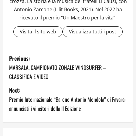
crozza. La storia e la musica dei fratelli Li Causi, con
Antonio Zarcone (Lilit Books, 2021). Nel 2022 ha
ricevuto il premio “Un Maestro per la vita”.
Visita il sito web
Visualizza tutti i post
P
Previous:
o
MARSALA, CAMPIONATO ZONALE WINDSURFER –
CLASSIFICA E VIDEO
s
Next:
t
Premio Internazionale “Barone Antonio Mendola” di Favara:
n
annunciati i vincitori della II Edizione
a
v