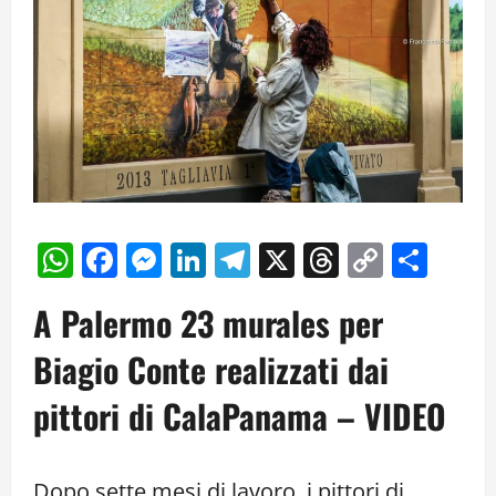
WhatsApp
Facebook
Messenger
LinkedIn
Telegram
X
Threads
Copy
Cond
Link
A Palermo 23 murales per
Biagio Conte realizzati dai
pittori di CalaPanama – VIDEO
Dopo sette mesi di lavoro, i pittori di