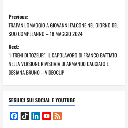
P
Previous:
o
TRAPANI, OMAGGIO A GIOVANNI FALCONE NEL GIORNO DEL
SUO COMPLEANNO – 18 MAGGIO 2024
s
Next:
t
“I TRENI DI TOZEUR”, IL CAPOLAVORO DI FRANCO BATTIATO
n
NELLA VERSIONE RIVISITATA DI ARMANDO CACCIATO E
a
DESIANA BRUNO – VIDEOCLIP
v
i
SEGUICI SUI SOCIAL E YOUTUBE
g
Facebook
TikTok
LinkedIn
YouTube
Feed
a
Channel