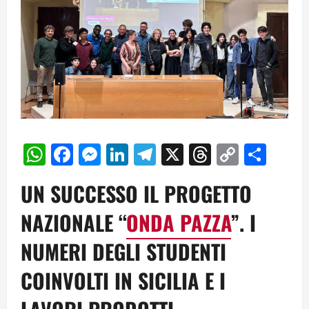
WhatsApp
Facebook
Messenger
LinkedIn
Telegram
X
Threads
Copy
Cond
Link
UN SUCCESSO IL PROGETTO
NAZIONALE “
ONDA PAZZA
”. I
NUMERI DEGLI STUDENTI
COINVOLTI IN SICILIA E I