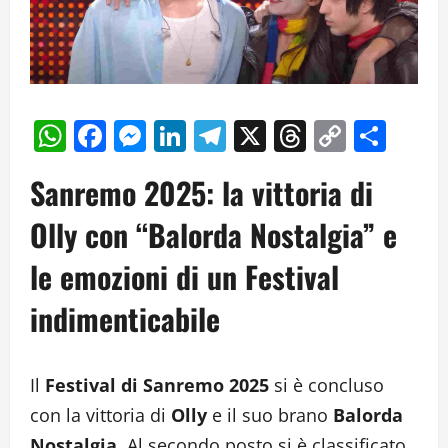
WhatsApp
Facebook
Messenger
LinkedIn
Telegram
X
Threads
Copy
Cond
Link
Sanremo 2025: la vittoria di
Olly con “Balorda Nostalgia” e
le emozioni di un Festival
indimenticabile
Il
Festival di Sanremo 2025
si è concluso
con la vittoria di
Olly
e il suo brano
Balorda
Nostalgia
. Al secondo posto si è classificato