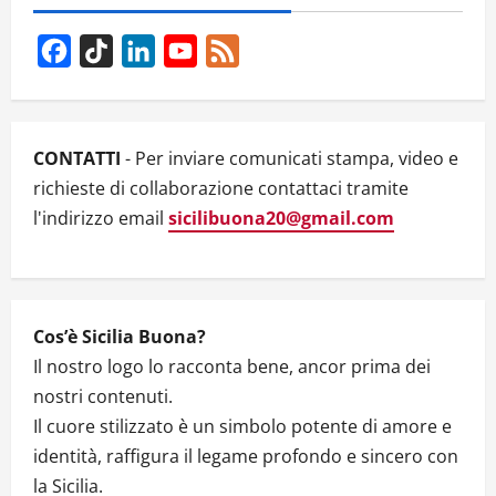
i
Facebook
TikTok
LinkedIn
YouTube
Feed
g
Channel
a
CONTATTI
- Per inviare comunicati stampa, video e
t
richieste di collaborazione contattaci tramite
l'indirizzo email
sicilibuona20@gmail.com
i
o
n
Cos’è Sicilia Buona?
Il nostro logo lo racconta bene, ancor prima dei
nostri contenuti.
Il cuore stilizzato è un simbolo potente di amore e
identità, raffigura il legame profondo e sincero con
la Sicilia.