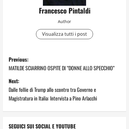
Francesco Pintaldi
Author
Visualizza tutti i post
P
Previous:
o
MATILDE SCIARRINO OSPITE DI “DONNE ALLO SPECCHIO”
s
Next:
Dalle follie di Trump allo scontro tra Governo e
t
Magistratura in Italia: Intervista a Pino Arlacchi
n
a
v
SEGUICI SUI SOCIAL E YOUTUBE