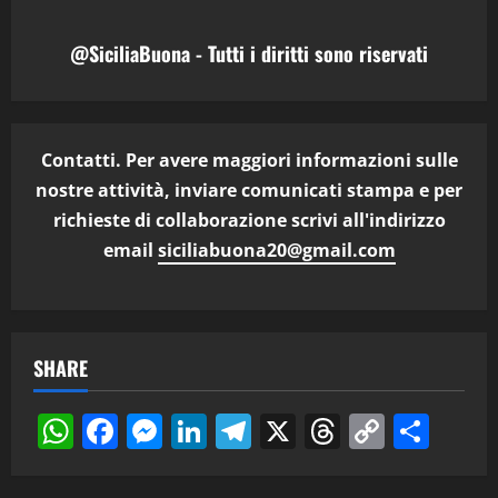
@SiciliaBuona - Tutti i diritti sono riservati
Contatti. Per avere maggiori informazioni sulle
nostre attività, inviare comunicati stampa e per
richieste di collaborazione scrivi all'indirizzo
email
siciliabuona20@gmail.com
SHARE
WhatsApp
Facebook
Messenger
LinkedIn
Telegram
X
Threads
Copy
Cond
Link