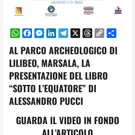
WhatsApp
Facebook
Messenger
LinkedIn
Telegram
X
Threads
Copy
Cond
Link
AL PARCO ARCHEOLOGICO DI
LILIBEO, MARSALA, LA
PRESENTAZIONE DEL LIBRO
“SOTTO L’EQUATORE” DI
ALESSANDRO PUCCI
GUARDA IL VIDEO IN FONDO
ALL’ARTICOLO