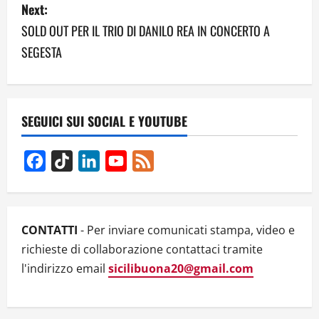
Next:
n
SOLD OUT PER IL TRIO DI DANILO REA IN CONCERTO A
a
SEGESTA
v
i
SEGUICI SUI SOCIAL E YOUTUBE
g
Facebook
TikTok
LinkedIn
YouTube
Feed
a
Channel
t
i
CONTATTI
- Per inviare comunicati stampa, video e
richieste di collaborazione contattaci tramite
o
l'indirizzo email
sicilibuona20@gmail.com
n