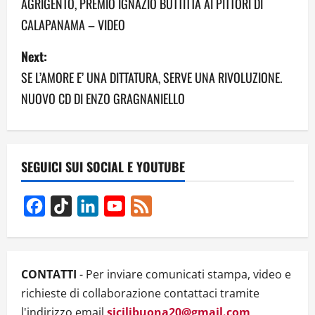
o
AGRIGENTO, PREMIO IGNAZIO BUTTITTA AI PITTORI DI
CALAPANAMA – VIDEO
s
Next:
t
SE L’AMORE E’ UNA DITTATURA, SERVE UNA RIVOLUZIONE.
n
NUOVO CD DI ENZO GRAGNANIELLO
a
v
SEGUICI SUI SOCIAL E YOUTUBE
i
g
Facebook
TikTok
LinkedIn
YouTube
Feed
Channel
a
t
CONTATTI
- Per inviare comunicati stampa, video e
i
richieste di collaborazione contattaci tramite
l'indirizzo email
sicilibuona20@gmail.com