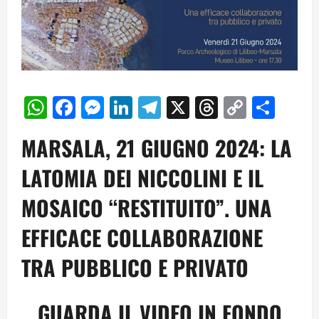
WhatsApp
Facebook
Messenger
LinkedIn
Telegram
X
Threads
Copy
Cond
Link
MARSALA, 21 GIUGNO 2024: LA
LATOMIA DEI NICCOLINI E IL
MOSAICO “RESTITUITO”. UNA
EFFICACE COLLABORAZIONE
TRA PUBBLICO E PRIVATO
GUARDA IL VIDEO IN FONDO