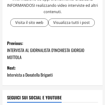
INFORMANDOSI realizzando video interviste ed altri
contenuti.
Visita il sito web
Visualizza tutti i post
P
Previous:
o
INTERVISTA AL GIORNALISTA D’INCHIESTA GIORGIO
MOTTOLA
s
Next:
t
Intervista a Donatella Briganti
n
a
v
SEGUICI SUI SOCIAL E YOUTUBE