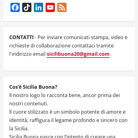
i
Facebook
TikTok
LinkedIn
YouTube
Feed
g
Channel
a
CONTATTI
- Per inviare comunicati stampa, video e
t
richieste di collaborazione contattaci tramite
l'indirizzo email
sicilibuona20@gmail.com
i
o
n
Cos’è Sicilia Buona?
Il nostro logo lo racconta bene, ancor prima dei
nostri contenuti.
Il cuore stilizzato è un simbolo potente di amore e
identità, raffigura il legame profondo e sincero con
la Sicilia.
Sicilia Buona nasce con l’intento di creare una