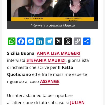
Intervista a Stefania Maurizi
WhatsApp
Facebook
Messenger
LinkedIn
Telegram
X
Threads
Copy
Cond
Link
Sicilia Buona
.
ANNA LISA MAUGERI
intervista
STEFANIA MAURIZI
, giornalista
d’inchiesta che scrive per
Il Fatto
Quotidiano
ed è fra le massime esperte
riguardo al caso
ASSANGE
.
Un’intervista inedita per riportare
all’attenzione di tutti sul caso si
JULIAN