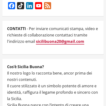
i
Facebook
TikTok
LinkedIn
YouTube
Feed
g
Channel
a
CONTATTI
- Per inviare comunicati stampa, video e
t
richieste di collaborazione contattaci tramite
l'indirizzo email
sicilibuona20@gmail.com
i
o
n
Cos’è Sicilia Buona?
Il nostro logo lo racconta bene, ancor prima dei
nostri contenuti.
Il cuore stilizzato è un simbolo potente di amore e
identità, raffigura il legame profondo e sincero con
la Sicilia.
Sicilia Buona nasce con l’intento di creare una