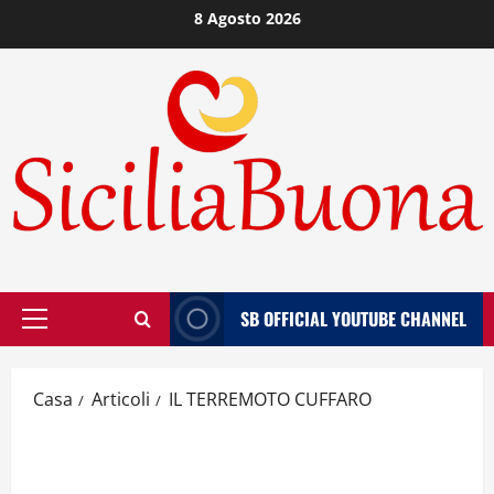
Vai
8 Agosto 2026
al
contenuto
SB OFFICIAL YOUTUBE CHANNEL
Menù
principale
Casa
Articoli
IL TERREMOTO CUFFARO