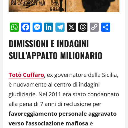
WhatsApp
Facebook
Messenger
LinkedIn
Telegram
X
Threads
Copy
Cond
Link
DIMISSIONI E INDAGINI
SULL’APPALTO MILIONARIO
Totò Cuffaro
, ex governatore della Sicilia,
è nuovamente al centro di indagini
giudiziarie. Nel 2011 era stato condannato
alla pena di 7 anni di reclusione per
favoreggiamento personale aggravato
verso l’associazione mafiosa
e