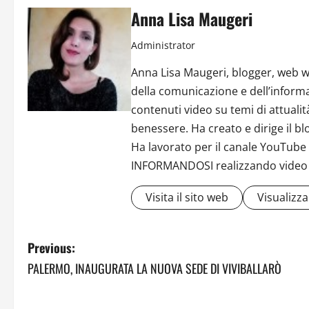
Anna Lisa Maugeri
Administrator
Anna Lisa Maugeri, blogger, web w
della comunicazione e dell’informa
contenuti video su temi di attuali
benessere. Ha creato e dirige il b
Ha lavorato per il canale YouTub
INFORMANDOSI realizzando video in
Visita il sito web
Visualizza 
P
Previous:
PALERMO, INAUGURATA LA NUOVA SEDE DI VIVIBALLARÒ
o
s