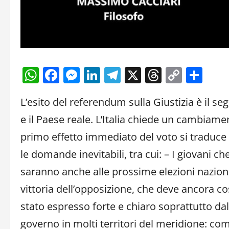
WhatsApp
Facebook
Messenger
LinkedIn
Telegram
X
Threads
Copy
Con
Link
L’esito del referendum sulla Giustizia è il s
e il Paese reale. L’Italia chiede un cambiame
primo effetto immediato del voto si traduce 
le domande inevitabili, tra cui: – I giovani c
saranno anche alle prossime elezioni nazion
vittoria dell’opposizione, che deve ancora co
stato espresso forte e chiaro soprattutto dal
governo in molti territori del meridione: c