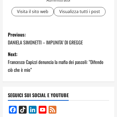
Administrator
Visita il sito web
Visualizza tutti i post
P
Previous:
o
DANIELA SIMONETTI – IMPUNITA’ DI GREGGE
s
Next:
Francesco Capizzi denuncia la mafia dei pascoli: “Difendo
t
ciò che è mio”
n
a
v
SEGUICI SUI SOCIAL E YOUTUBE
i
Facebook
TikTok
LinkedIn
YouTube
Feed