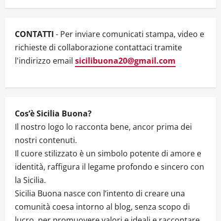
g
Channel
a
CONTATTI
- Per inviare comunicati stampa, video e
t
richieste di collaborazione contattaci tramite
l'indirizzo email
sicilibuona20@gmail.com
i
o
n
Cos’è Sicilia Buona?
Il nostro logo lo racconta bene, ancor prima dei
nostri contenuti.
Il cuore stilizzato è un simbolo potente di amore e
identità, raffigura il legame profondo e sincero con
la Sicilia.
Sicilia Buona nasce con l’intento di creare una
comunità coesa intorno al blog, senza scopo di
lucro, per promuovere valori e ideali e raccontare,