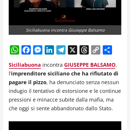
Siciliabuona incontra Giuseppe Balsamo
WhatsApp
Facebook
Messenger
LinkedIn
Telegram
X
Threads
Copy
Cond
Link
Siciliabuona
incontra
GIUSEPPE BALSAMO
,
l’
imprenditore siciliano che ha rifiutato di
pagare il pizzo
, ha denunciato senza nessun
indugio il tentativo di estorsione e le continue
pressioni e minacce subite dalla mafia, ma
che oggi si sente abbandonato dallo Stato.