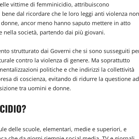
delle vittime di femminicidio, attribuiscono
bene dal ricordare che le loro leggi anti violenza no
e le donne, ancor meno hanno saputo mettere in atto
 nella società, partendo dai più giovani.
ento strutturato dai Governi che si sono susseguiti pe
turale contro la violenza di genere. Ma soprattutto
ntalizzazioni politiche e che indirizzi la collettività
presa di coscienza, evitando di ridurre la questione ad
izione tra uomini e donne.
CIDIO?
le delle scuole, elementari, medie e superiori, e
ca che da giorni riempie social media, TV e giornali.