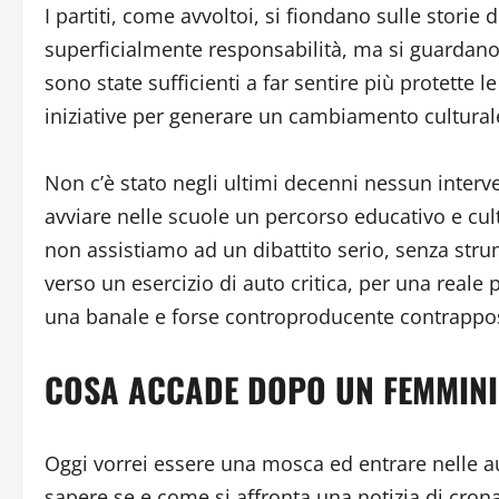
I partiti, come avvoltoi, si fiondano sulle storie 
superficialmente responsabilità, ma si guardano 
sono state sufficienti a far sentire più protett
iniziative per generare un cambiamento culturale
Non c’è stato negli ultimi decenni nessun interv
avviare nelle scuole un percorso educativo e cul
non assistiamo ad un dibattito serio, senza strume
verso un esercizio di auto critica, per una reale 
una banale e forse controproducente contrappos
COSA ACCADE DOPO UN FEMMINI
Oggi vorrei essere una mosca ed entrare nelle au
sapere se e come si affronta una notizia di crona