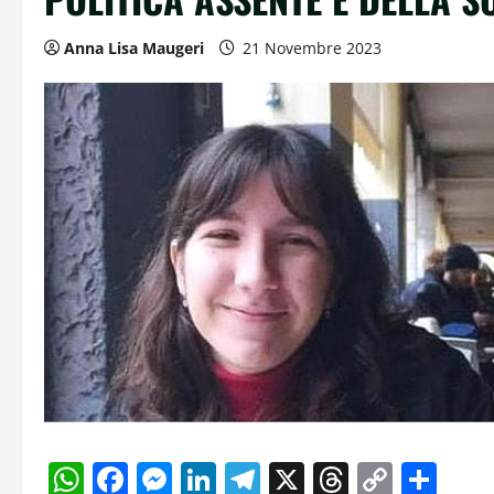
Anna Lisa Maugeri
21 Novembre 2023
WhatsApp
Facebook
Messenger
LinkedIn
Telegram
X
Threads
Copy
Con