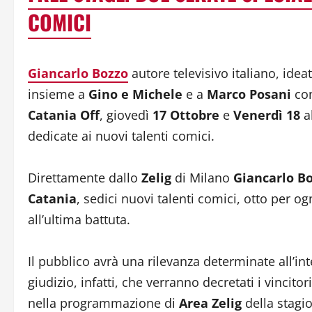
COMICI
Giancarlo Bozzo
autore televisivo italiano, id
insieme a
Gino e Michele
e a
Marco Posani
co
Catania Off
, giovedì
17 Ottobre
e
Venerdì 18
a
dedicate ai nuovi talenti comici.
Direttamente dallo
Zelig
di Milano
Giancarlo B
Catania
, sedici nuovi talenti comici, otto per ogn
all’ultima battuta.
Il pubblico avrà una rilevanza determinate all’int
giudizio, infatti, che verranno decretati i vincito
nella programmazione di
Area Zelig
della stagi