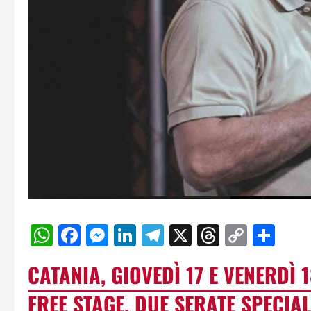
WhatsApp
Facebook
Messenger
LinkedIn
Telegram
X
Threads
Copy
Con
Link
CATANIA, GIOVEDÌ 17 E VENERDÌ 
FREE STAGE. DUE SERATE SPECIAL