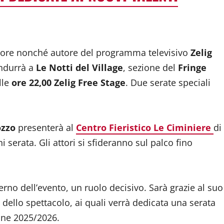
eatore nonché autore del programma televisivo
Zelig
ndurrà a
Le Notti del Village
, sezione del
Fringe
lle
ore 22,00
Zelig Free Stage
. Due serate speciali
ozzo
presenterà al
Centro Fieristico Le Ciminiere
di
i serata. Gli attori si sfideranno sul palco fino
erno dell’evento, un ruolo decisivo. Sarà grazie al suo
ri dello spettacolo, ai quali verrà dedicata una serata
one 2025/2026.