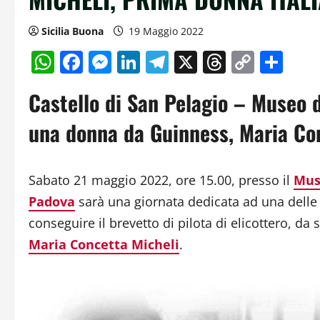
Sicilia Buona
19 Maggio 2022
WhatsApp
Facebook
Messenger
LinkedIn
Telegram
X
Threads
Copy
Con
Link
Castello di San Pelagio – Museo d
una donna da Guinness, Maria Co
Sabato 21 maggio 2022, ore 15.00, presso il
Muse
Padova
sarà una giornata dedicata ad una delle 
conseguire il brevetto di pilota di elicottero, da 
Maria Concetta Micheli
.