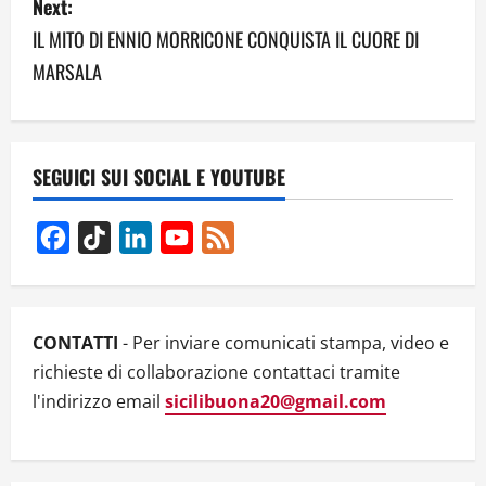
Next:
t
IL MITO DI ENNIO MORRICONE CONQUISTA IL CUORE DI
n
MARSALA
a
v
SEGUICI SUI SOCIAL E YOUTUBE
i
g
Facebook
TikTok
LinkedIn
YouTube
Feed
Channel
a
t
CONTATTI
- Per inviare comunicati stampa, video e
i
richieste di collaborazione contattaci tramite
l'indirizzo email
sicilibuona20@gmail.com
o
n