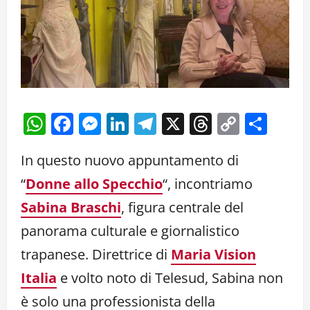
WhatsApp
Facebook
Messenger
LinkedIn
Telegram
X
Threads
Copy
Cond
Link
In questo nuovo appuntamento di
“
Donne allo Specchio
“, incontriamo
Sabina Braschi
, figura centrale del
panorama culturale e giornalistico
trapanese. Direttrice di
Maria Vision
Italia
e volto noto di Telesud, Sabina non
è solo una professionista della