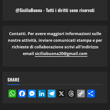
@SiciliaBuona - Tutti i diritti sono riservati
Contatti. Per avere maggiori informazioni sulle
nostre attività, inviare comunicati stampa e per
richieste di collaborazione scrivi all'indirizzo
email
siciliabuona20@gmail.com
SHARE
WhatsApp
Facebook
Messenger
LinkedIn
Telegram
X
Threads
Copy
Cond
Link