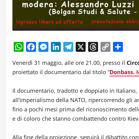
WhatsApp
Facebook
Messenger
LinkedIn
Telegram
X
Threads
Copy
Con
Link
Venerdì 31 maggio, alle ore 21.00, presso il
Circ
proiettato il documentario dal titolo “
Donbass. I
Il documentario, tradotto e doppiato in Italiano,
all’imperialismo della NATO, ripercorrendo gli a
fino a pochi mesi prima del riconoscimento dell
e di coloro che stanno combattendo contro Kiev
Alla fine della proiezione, seguirà il dibattito c