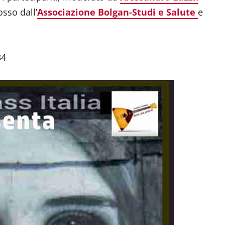
sso dall’
Associazione Bolgan-Studi e Salute
e
84