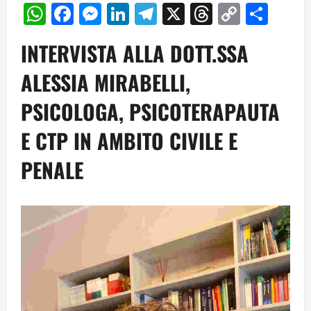
WhatsApp
Facebook
Messenger
LinkedIn
Telegram
X
Threads
Copy
Cond
Link
INTERVISTA ALLA DOTT.SSA
ALESSIA MIRABELLI,
PSICOLOGA, PSICOTERAPAUTA
E CTP IN AMBITO CIVILE E
PENALE