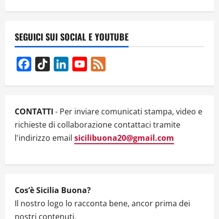
n
a
v
SEGUICI SUI SOCIAL E YOUTUBE
i
Facebook
TikTok
LinkedIn
YouTube
Feed
g
Channel
a
CONTATTI
- Per inviare comunicati stampa, video e
t
richieste di collaborazione contattaci tramite
l'indirizzo email
sicilibuona20@gmail.com
i
o
n
Cos’è Sicilia Buona?
Il nostro logo lo racconta bene, ancor prima dei
nostri contenuti.