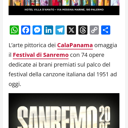
WhatsApp
Facebook
Messenger
LinkedIn
Telegram
X
Threads
Copy
Cond
Link
L’arte pittorica dei
CalaPanama
omaggia
il
Festival di Sanremo
con 74 opere
dedicate ai brani premiati sul palco del
festival della canzone italiana dal 1951 ad
oggi.