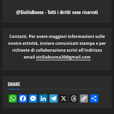
@SiciliaBuona - Tutti i diritti sono riservati
Contatti. Per avere maggiori informazioni sulle
nostre attività, inviare comunicati stampa e per
richieste di collaborazione scrivi all'indirizzo
email
siciliabuona20@gmail.com
SHARE
WhatsApp
Facebook
Messenger
LinkedIn
Telegram
X
Threads
Copy
Cond
Link