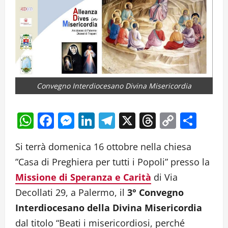
Convegno Interdiocesano Divina Misericordia
WhatsApp
Facebook
Messenger
LinkedIn
Telegram
X
Threads
Copy
Cond
Link
Si terrà domenica 16 ottobre nella chiesa
”Casa di Preghiera per tutti i Popoli” presso la
Missione di Speranza e Carità
di Via
Decollati 29, a Palermo, il
3° Convegno
Interdiocesano della Divina Misericordia
dal titolo “Beati i misericordiosi, perché