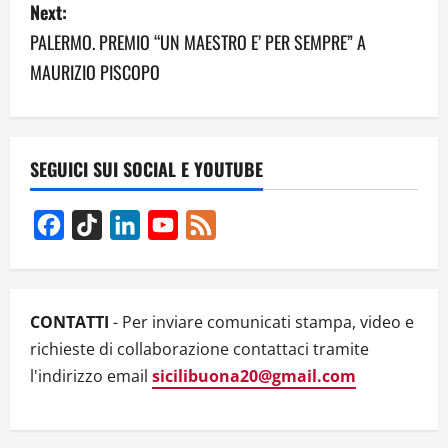
s
Next:
PALERMO. PREMIO “UN MAESTRO E’ PER SEMPRE” A
t
MAURIZIO PISCOPO
n
a
v
SEGUICI SUI SOCIAL E YOUTUBE
i
Facebook
TikTok
LinkedIn
YouTube
Feed
g
Channel
a
CONTATTI
- Per inviare comunicati stampa, video e
t
richieste di collaborazione contattaci tramite
l'indirizzo email
sicilibuona20@gmail.com
i
o