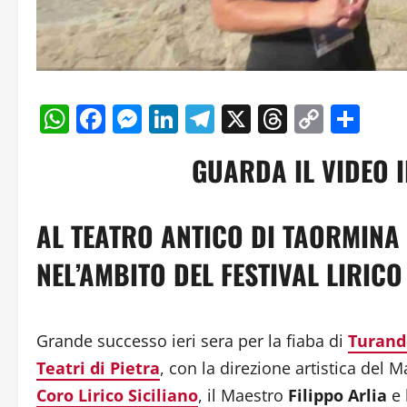
WhatsApp
Facebook
Messenger
LinkedIn
Telegram
X
Threads
Copy
Con
Link
GUARDA IL VIDEO 
AL TEATRO ANTICO DI TAORMINA
NEL’AMBITO DEL FESTIVAL LIRICO 
Grande successo ieri sera per la fiaba di
Turand
Teatri di Pietra
, con la direzione artistica del 
Coro Lirico Siciliano
, il Maestro
Filippo Arlia
e 