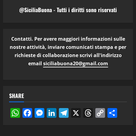
@SiciliaBuona - Tutti i diritti sono riservati
Contatti. Per avere maggiori informazioni sulle
nostre attività, inviare comunicati stampa e per
richieste di collaborazione scrivi all'indirizzo
email
siciliabuona20@gmail.com
SHARE
WhatsApp
Facebook
Messenger
LinkedIn
Telegram
X
Threads
Copy
Cond
Link