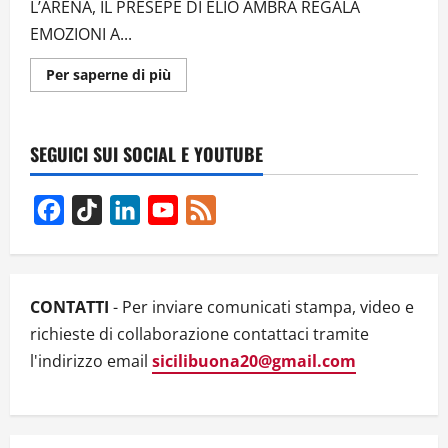
L’ARENA, IL PRESEPE DI ELIO AMBRA REGALA
EMOZIONI A...
Ulteriori
Per saperne di più
informazioni
su
CATANIA,
IL
PRESEPE
SEGUICI SUI SOCIAL E YOUTUBE
DI
ELIO
AMBRA:
PASSIONE
Facebook
TikTok
LinkedIn
YouTube
Feed
E
DEDIZIONE
Channel
TRA
FEDE,
STORIA,
TRADIZIONI
E
CONTATTI
- Per inviare comunicati stampa, video e
CONTEMPORANEITÀ
–
richieste di collaborazione contattaci tramite
VIDEO
l'indirizzo email
sicilibuona20@gmail.com