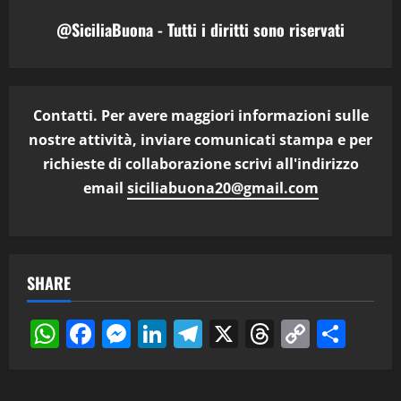
@SiciliaBuona - Tutti i diritti sono riservati
Contatti. Per avere maggiori informazioni sulle
nostre attività, inviare comunicati stampa e per
richieste di collaborazione scrivi all'indirizzo
email
siciliabuona20@gmail.com
SHARE
WhatsApp
Facebook
Messenger
LinkedIn
Telegram
X
Threads
Copy
Cond
Link