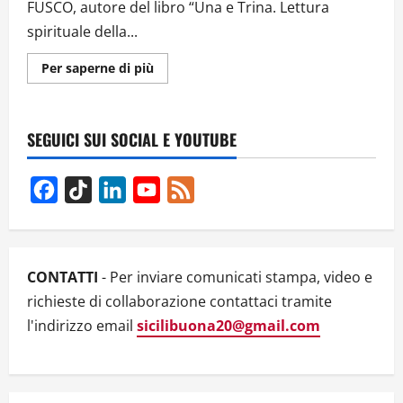
FUSCO, autore del libro “Una e Trina. Lettura
spirituale della...
Ulteriori
Per saperne di più
informazioni
su
INTERVISTA
A
PAOLO
SEGUICI SUI SOCIAL E YOUTUBE
FUSCO,
AUTORE
DEL
LIBRO
Facebook
TikTok
LinkedIn
YouTube
Feed
“UNA
E
Channel
TRINA.
LETTURA
SPIRITUALE
DELLA
COSTITUZIONE
CONTATTI
- Per inviare comunicati stampa, video e
ITALIANA”
–
richieste di collaborazione contattaci tramite
VIDEO
l'indirizzo email
sicilibuona20@gmail.com