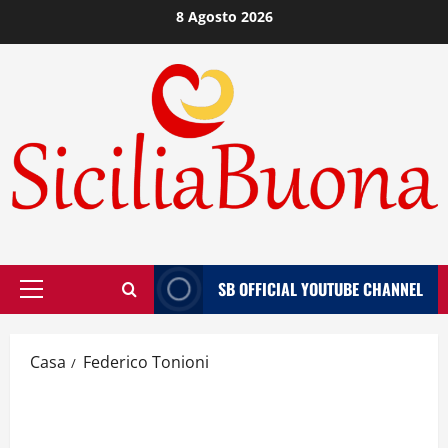
Vai
8 Agosto 2026
al
contenuto
SB OFFICIAL YOUTUBE CHANNEL
Menù
principale
Casa
Federico Tonioni