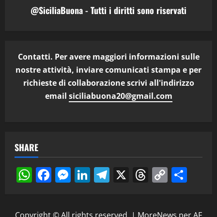
@SiciliaBuona - Tutti i diritti sono riservati
Contatti. Per avere maggiori informazioni sulle
nostre attività, inviare comunicati stampa e per
richieste di collaborazione scrivi all'indirizzo
email
siciliabuona20@gmail.com
SHARE
WhatsApp
Facebook
Messenger
LinkedIn
Telegram
X
Threads
Copy
Cond
Link
Copyright © All rights reserved.
|
MoreNews
per AF