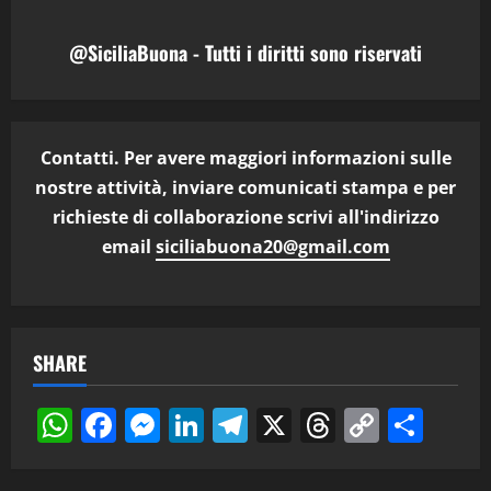
@SiciliaBuona - Tutti i diritti sono riservati
Contatti. Per avere maggiori informazioni sulle
nostre attività, inviare comunicati stampa e per
richieste di collaborazione scrivi all'indirizzo
email
siciliabuona20@gmail.com
SHARE
WhatsApp
Facebook
Messenger
LinkedIn
Telegram
X
Threads
Copy
Cond
Link