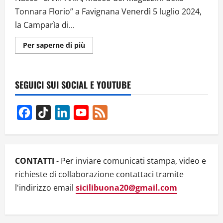
Tonnara Florio” a Favignana Venerdì 5 luglio 2024,
la Camparìa di...
Ulteriori
Per saperne di più
informazioni
su
A
FAVIGNANA
NASCE
SEGUICI SUI SOCIAL E YOUTUBE
“CAMPARÌA,
MUSEO
DEI
MAGAZZINI
Facebook
TikTok
LinkedIn
YouTube
Feed
DELLA
TONNARA
Channel
FLORIO”
CONTATTI
- Per inviare comunicati stampa, video e
richieste di collaborazione contattaci tramite
l'indirizzo email
sicilibuona20@gmail.com