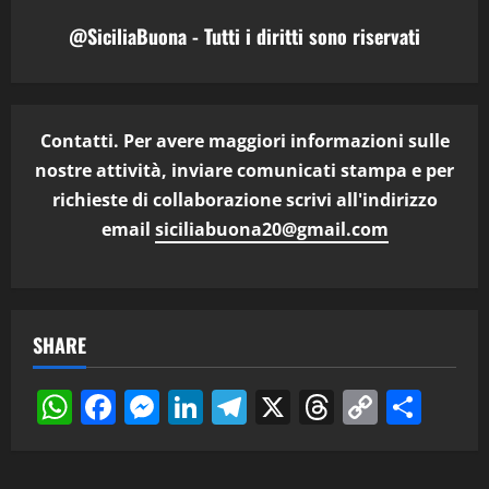
@SiciliaBuona - Tutti i diritti sono riservati
Contatti. Per avere maggiori informazioni sulle
nostre attività, inviare comunicati stampa e per
richieste di collaborazione scrivi all'indirizzo
email
siciliabuona20@gmail.com
SHARE
WhatsApp
Facebook
Messenger
LinkedIn
Telegram
X
Threads
Copy
Cond
Link