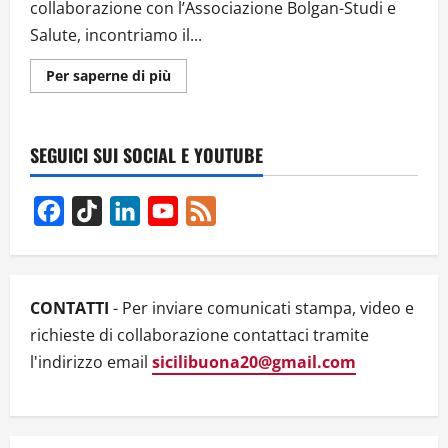
collaborazione con l’Associazione Bolgan-Studi e
Salute, incontriamo il...
Ulteriori
Per saperne di più
informazioni
su
“I
FIGLI
DI
SEGUICI SUI SOCIAL E YOUTUBE
NIBIRU”,
DI
PAOLO
PAGANELLI.
Facebook
TikTok
LinkedIn
YouTube
Feed
UN
THRILLER
Channel
FANTASY
TRA
SCIENZA,
TECNOLOGIA
E
CONTATTI
- Per inviare comunicati stampa, video e
MISTERO
–
richieste di collaborazione contattaci tramite
VIDEO
l'indirizzo email
sicilibuona20@gmail.com