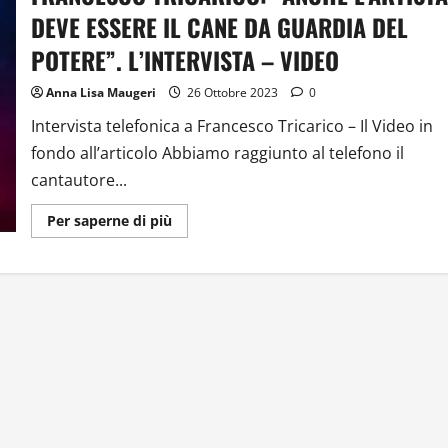
DEVE ESSERE IL CANE DA GUARDIA DEL
POTERE”. L’INTERVISTA – VIDEO
Anna Lisa Maugeri
26 Ottobre 2023
0
Intervista telefonica a Francesco Tricarico – Il Video in
fondo all’articolo Abbiamo raggiunto al telefono il
cantautore...
Ulteriori
Per saperne di più
informazioni
su
FRANCESCO
TRICARICO:
“ANCHE
L’ARTISTA
DEVE
ESSERE
IL
CANE
DA
GUARDIA
DEL
POTERE”.
L’INTERVISTA
–