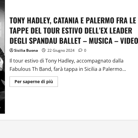
TONY HADLEY, CATANIA E PALERMO FRA LE
TAPPE DEL TOUR ESTIVO DELL’EX LEADER
DEGLI SPANDAU BALLET – MUSICA – VIDE
Sicilia Buona
22 Giugno 2024
0
Il tour estivo di Tony Hadley, accompagnato dalla
Fabulous Th Band, farà tappa in Sicilia a Palermo...
Ulteriori
Per saperne di più
informazioni
su
TONY
HADLEY,
CATANIA
E
PALERMO
FRA
LE
TAPPE
DEL
TOUR
ESTIVO