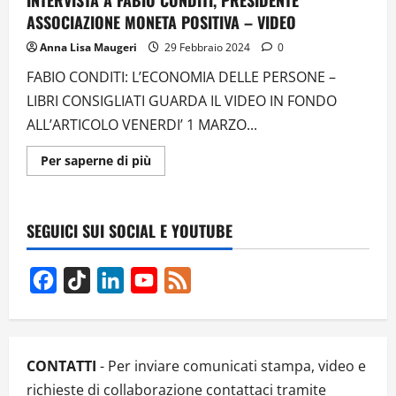
INTERVISTA A FABIO CONDITI, PRESIDENTE
ASSOCIAZIONE MONETA POSITIVA – VIDEO
Anna Lisa Maugeri
29 Febbraio 2024
0
FABIO CONDITI: L’ECONOMIA DELLE PERSONE –
LIBRI CONSIGLIATI GUARDA IL VIDEO IN FONDO
ALL’ARTICOLO VENERDI’ 1 MARZO...
Ulteriori
Per saperne di più
informazioni
su
INTERVISTA
A
FABIO
SEGUICI SUI SOCIAL E YOUTUBE
CONDITI,
PRESIDENTE
ASSOCIAZIONE
MONETA
Facebook
TikTok
LinkedIn
YouTube
Feed
POSITIVA
–
Channel
VIDEO
CONTATTI
- Per inviare comunicati stampa, video e
richieste di collaborazione contattaci tramite