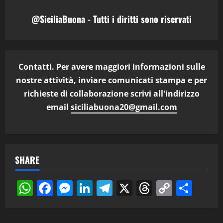
@SiciliaBuona - Tutti i diritti sono riservati
Contatti. Per avere maggiori informazioni sulle
nostre attività, inviare comunicati stampa e per
richieste di collaborazione scrivi all'indirizzo
email
siciliabuona20@gmail.com
SHARE
WhatsApp
Facebook
Messenger
LinkedIn
Telegram
X
Threads
Copy
Cond
Link