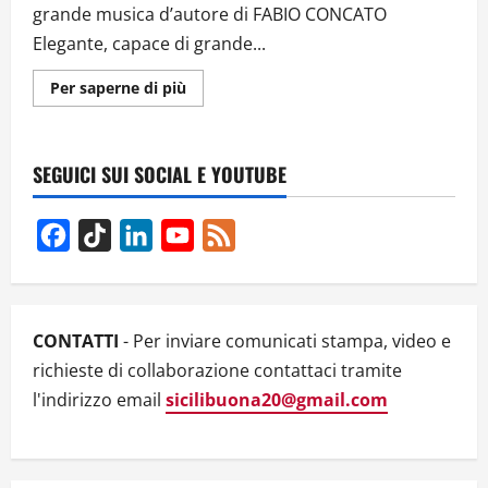
grande musica d’autore di FABIO CONCATO
Elegante, capace di grande...
Ulteriori
Per saperne di più
informazioni
su
MUSICO
AMBULANTE
TOUR
SEGUICI SUI SOCIAL E YOUTUBE
2024,
FABIO
CONCATO
IN
Facebook
TikTok
LinkedIn
YouTube
Feed
SICILIA
–
Channel
DATE
–
VIDEO
CONTATTI
- Per inviare comunicati stampa, video e
richieste di collaborazione contattaci tramite
l'indirizzo email
sicilibuona20@gmail.com