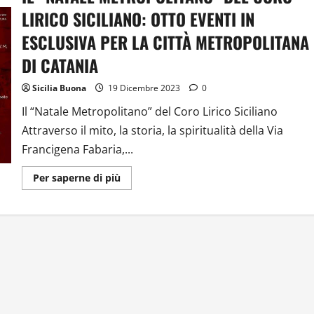
LIRICO SICILIANO: OTTO EVENTI IN
ESCLUSIVA PER LA CITTÀ METROPOLITANA
DI CATANIA
Sicilia Buona
19 Dicembre 2023
0
Il “Natale Metropolitano” del Coro Lirico Siciliano
Attraverso il mito, la storia, la spiritualità della Via
Francigena Fabaria,...
Ulteriori
Per saperne di più
informazioni
su
IL
“NATALE
METROPOLITANO”
DEL
CORO
LIRICO
SICILIANO:
OTTO
EVENTI
IN
ESCLUSIVA