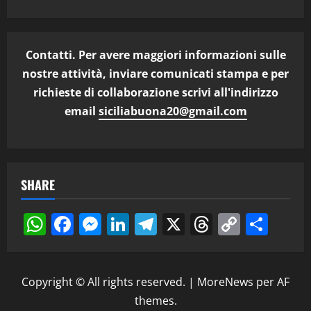
Contatti. Per avere maggiori informazioni sulle
nostre attività, inviare comunicati stampa e per
richieste di collaborazione scrivi all'indirizzo
email
siciliabuona20@gmail.com
SHARE
WhatsApp
Facebook
Messenger
LinkedIn
Telegram
X
Threads
Copy
Cond
Link
Copyright © All rights reserved.
|
MoreNews
per AF
themes.