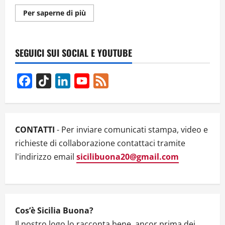
Ulteriori
Per saperne di più
informazioni
su
SATIE
MON
AMOUR:
SEGUICI SUI SOCIAL E YOUTUBE
Alessandra
Celletti
omaggia
Erik
Facebook
TikTok
LinkedIn
YouTube
Feed
Satie
con
Channel
tour,
album
e
crowdfunding
CONTATTI
- Per inviare comunicati stampa, video e
richieste di collaborazione contattaci tramite
l'indirizzo email
sicilibuona20@gmail.com
Cos’è Sicilia Buona?
Il nostro logo lo racconta bene, ancor prima dei