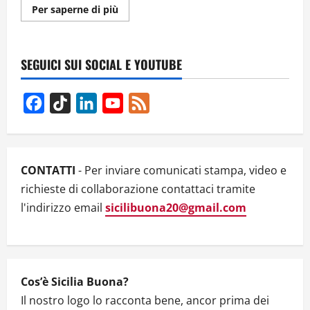
Ulteriori
Per saperne di più
informazioni
su
Intervista
alla
scrittore
SEGUICI SUI SOCIAL E YOUTUBE
Antonio
De
Cristofaro
Facebook
TikTok
LinkedIn
YouTube
Feed
Channel
CONTATTI
- Per inviare comunicati stampa, video e
richieste di collaborazione contattaci tramite
l'indirizzo email
sicilibuona20@gmail.com
Cos’è Sicilia Buona?
Il nostro logo lo racconta bene, ancor prima dei