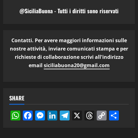
@SiciliaBuona - Tutti i diritti sono riservati
Contatti. Per avere maggiori informazioni sulle
nostre attività, inviare comunicati stampa e per
richieste di collaborazione scrivi all'indirizzo
email
siciliabuona20@gmail.com
SHARE
WhatsApp
Facebook
Messenger
LinkedIn
Telegram
X
Threads
Copy
Cond
Link