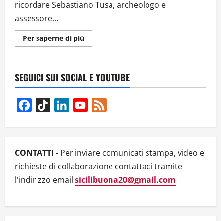
ricordare Sebastiano Tusa, archeologo e
assessore...
Ulteriori
Per saperne di più
informazioni
su
DOMENICA
A
SEGESTA,
SEGUICI SUI SOCIAL E YOUTUBE
GIORNATA
DEI
BENI
CULTURALI
Facebook
TikTok
LinkedIn
YouTube
Feed
SICILIANI
Channel
CONTATTI
- Per inviare comunicati stampa, video e
richieste di collaborazione contattaci tramite
l'indirizzo email
sicilibuona20@gmail.com