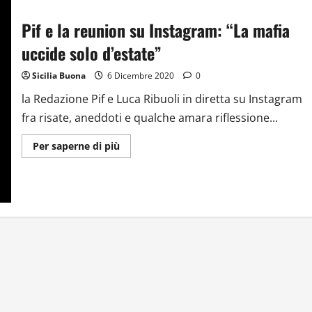
Pif e la reunion su Instagram: “La mafia
uccide solo d’estate”
Sicilia Buona
6 Dicembre 2020
0
la Redazione Pif e Luca Ribuoli in diretta su Instagram
fra risate, aneddoti e qualche amara riflessione...
Ulteriori
Per saperne di più
informazioni
su
Pif
e
la
reunion
su
Instagram:
“La
mafia
uccide
solo
d’estate”